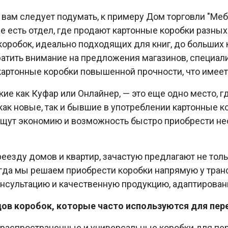
м вам следует подумать, к примеру Дом торговли "Меб
аже есть отдел, где продают картонные коробки разны
коробок, идеально подходящих для книг, до больших 
братить внимание на предложения магазинов, специ
 картонные коробки повышенной прочности, что имее
ие как Куфар или Онлайнер, — это еще одно место, г
ак новые, так и бывшие в употреблении картонные к
ищут экономию и возможность быстро приобрести н
еезду домов и квартир, зачастую предлагают не толь
огда мы решаем приобрести коробки напрямую у тра
нсультацию и качественную продукцию, адаптирован
ов коробок, которые часто используются для пер
распространенные и универсальные коробки для пер