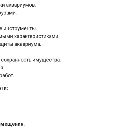
ки аквариумов.
рузами.
 инструменты.
имыми характеристиками.
щиты аквариума.
 сохранность имущества.
а.
работ.
ги:
омещения.