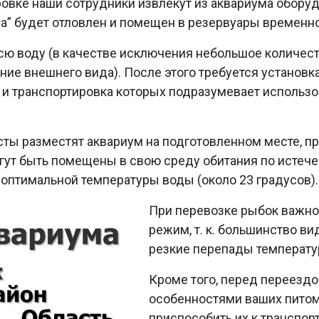
ировке наши сотрудники извлекут из аквариума обору
” будет отловлен и помещен в резервуары временно
 всю воду (в качестве исключения небольшое количес
ие внешнего вида). После этого требуется установка
 и транспортировка которых подразумевает использ
ты разместят аквариум на подготовленном месте, пр
огут быть помещены в свою среду обитания по истеч
оптимальной температуры воды (около 23 градусов).
При перевозке рыбок важн
режим, т. к. большинство в
резкие перепады температ
Кроме того, перед переезд
особенностями ваших питом
приспособить их к транспорт