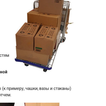
н
остям
чной
(к примеру, чашки, вазы и стаканы)
отчем.