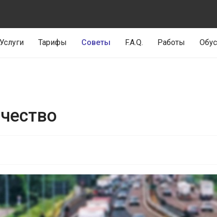
Услуги
Тарифы
Советы
F.A.Q.
Работы
Обус
ачество