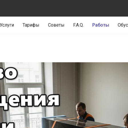
Услуги
Тарифы
Советы
F.A.Q.
Работы
Обус