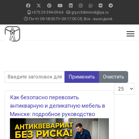
+375 29 394-09-64
gryzchikminsk@ya.ru
Пн-Чт 09-18:00 Пт 09-17:00 Сб, Вск - выходной
Введите заголовок для поиска...
Применить
Очистить
Кол-во ст
Как безопасно перевозить
антикварную и деликатную мебель в
Минске: подробное руководство